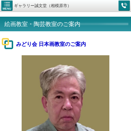
ギャラリー誠文堂（相模原市）
MENU
絵画教室・陶芸教室のご案内
みどり会 日本画教室
のご案内