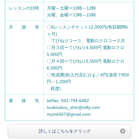
レッスンの日時
月曜～土曜ー10時～12時
火曜、金曜ー13時～15時
月 謝 等
〇6レッスンチケット12,000円(有効期間6
ヶ月)
てびねりコース、電動ロクロコース共
〇月３回ーてびねり4,500円 電動ロクロ
5,000円
〇月４回ーてびねり5,500円 電動ロクロ
6,000円
〇焼成費(粘土代含む)1ｇ／4円(湯吞で800
円～1,200円
程度)
連 絡 先
tel/fax 042-794-6482
toukoubou_shin@nifty.com
mymk567@gmail.com
詳しくはこちらをクリック