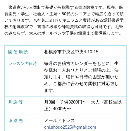
書道家が少人数制で基礎から指導する書道教室です。現在、保
育園児・学生・社会人・主婦・
80
代のシニアまで幅広く通って頂
いております。
70
年以上のカリキュラムと実績がある堀野書道学
校の附属教室で、書道の段級や師範資格の取得も可能です。毛筆
のみならず、大人のボールペンや子供の鉛筆まで指導致します。
開 催 場 所
相模原市中央区中央
4-10-15
レッスンの日時
毎月のお稽古カレンダーをもとに、生
徒様お一人おひとりとご相談の上、決
定します。曜日や日時の固定が無いた
め、ご都合に合わせて柔軟に対応致し
ます。
月 謝 等
月
3
回 子供
3200
円〜 大人（高校生以
上）
4000
円〜
連 絡 先
メールアドレス
chi.shodo2525@gmail.com