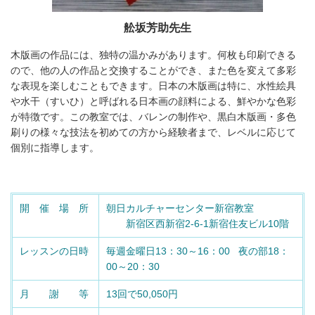
舩坂芳助先生
木版画の作品には、独特の温かみがあります。何枚も印刷できる
ので、他の人の作品と交換することができ、また色を変えて多彩
な表現を楽しむこともできます。日本の木版画は特に、水性絵具
や水干（すいひ）と呼ばれる日本画の顔料による、鮮やかな色彩
が特徴です。この教室では、バレンの制作や、黒白木版画・多色
刷りの様々な技法を初めての方から経験者まで、レベルに応じて
個別に指導します。
開 催 場 所
朝日カルチャーセンター新宿教室
新宿区西新宿2-6-1新宿住友ビル10階
レッスンの日時
毎週金曜日13：30～16：00 夜の部18：
00～20：30
月 謝 等
13回で50,050円