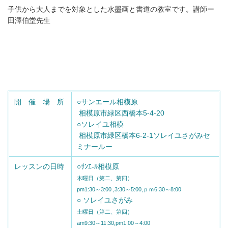
子供から大人までを対象とした水墨画と書道の教室です。講師ー
田澤伯堂先生
開 催 場 所
○サンエール相模原
相模原市緑区西橋本5-4-20
○ソレイユ相模
相模原市緑区橋本6-2-1ソレイユさがみセ
ミナールー
レッスンの日時
○ｻﾝｴ-ﾙ相模原
木曜日（第二、第四）
pm1:30～3:00 ,3:30～5:00,
ｐｍ6:30～8:00
○ ソレイユさがみ
土曜日（第二、第四）
am9:30～11:30,
pm1:00～4:00