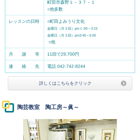
町田市森野１－３７－１
○他多数
レッスンの日時
○町田よみうり文化
金曜日（月３回）pm１:00～3:15
金曜日（月３回）pm3:45～6:00
○他
月 謝 等
11回で29,700円
連 絡 先
電話 042-742-8244
詳しくはこちらをクリック
陶芸教室 陶工房～眞～