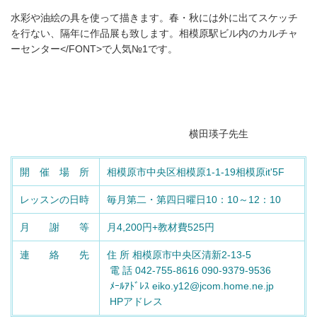
水彩や油絵の具を使って描きます。春・秋には外に出てスケッチ
を行ない、隔年に作品展も致します。相模原駅ビル内のカルチャ
ーセンター</FONT>で人気№1です。
横田瑛子先生
開 催 場 所
相模原市中央区相模原1-1-19相模原it'5F
レッスンの日時
毎月第二・第四日曜日10：10～12：10
月 謝 等
月4,200円+教材費525円
連 絡 先
住 所 相模原市中央区清新2-13-5
電 話 042-755-8616 090-9379-9536
ﾒｰﾙｱﾄﾞﾚｽ eiko.y12@jcom.home.ne.jp
HPアドレス