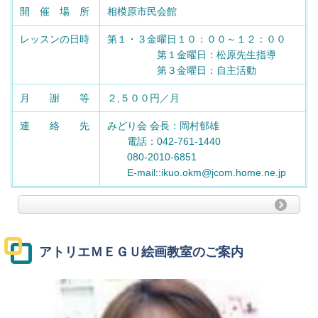
開 催 場 所
相模原市民会館
レッスンの日時
第１・３金曜日１０：００～１２：００
第１金曜日：松原先生指導
第３金曜日：自主活動
月 謝 等
２,５００円／月
連 絡 先
みどり会 会長：岡村郁雄
電話：042-761-1440
080-2010-6851
E-mail::ikuo.okm@jcom.home.ne.jp
アトリエＭＥＧＵ絵画教室
のご案内