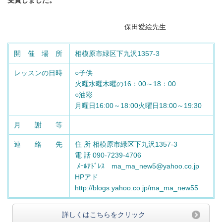
保田愛絵
先生
開 催 場 所
相模原市緑区下九沢1357-3
レッスンの日時
○子供
火曜水曜木曜の16：00～18：00
○油彩
月曜日16:00～18:00火曜日18:00～19:30
月 謝 等
連 絡 先
住 所 相模原市緑区下九沢1357-3
電 話 090-7239-4706
ﾒｰﾙｱﾄﾞﾚｽ ma_ma_new5@yahoo.co.jp
HPアド
http://blogs.yahoo.co.jp/ma_ma_new55
詳しくはこちらをクリック