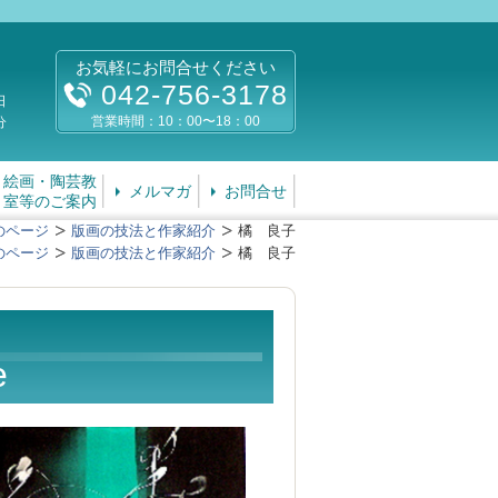
お気軽にお問合せください
042-756-3178
日
営業時間：10：00〜18：00
分
絵画・陶芸教
メルマガ
お問合せ
室等のご案内
のページ
版画の技法と作家紹介
橘 良子
のページ
版画の技法と作家紹介
橘 良子
e