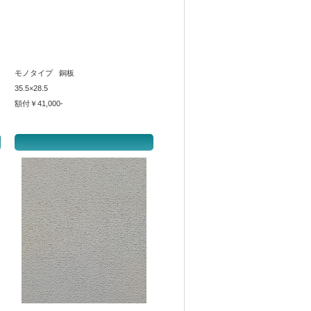
モノタイプ 銅板
35.5×28.5
額付￥41,000-