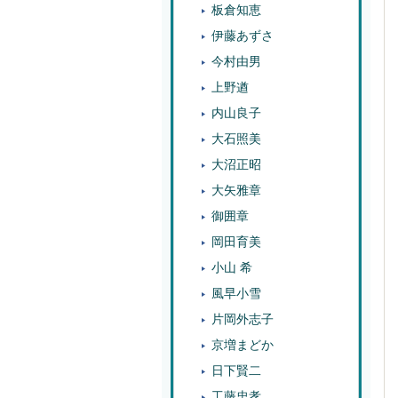
板倉知恵
伊藤あずさ
今村由男
上野遒
内山良子
大石照美
大沼正昭
大矢雅章
御囲章
岡田育美
小山 希
風早小雪
片岡外志子
京増まどか
日下賢二
工藤忠孝