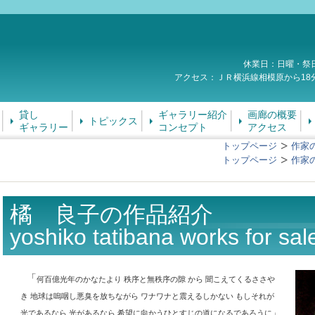
休業日：日曜・祭
アクセス：ＪＲ横浜線相模原から18
貸し
ギャラリー紹介
画廊の概要
トピックス
ギャラリー
コンセプト
アクセス
トップページ
作家
トップページ
作家
橘 良子の作品紹介
yoshiko tatibana works for sal
「
何百億光年のかなたより 秩序と無秩序の隙 から 聞こえてくるささや
き 地球は嗚咽し悪臭を放ちながら ワナワナと震えるしかない もしそれが
光であるなら 光があるなら 希望に向かうひとすじの道になるであろうに」