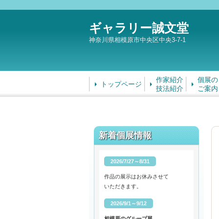
ギャラリー誠文堂
神奈川県相模原市中央区中央3-7-1
作家紹介
個展の
トップページ
技法紹介
ご案内
新着個展情報
2026/7/27～8/31
作品の展示はお休みさせて
いただきます。
2026/9/1～9/12
相模原のグループ展