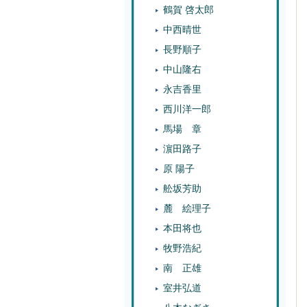
鶴賀 啓太郎
中西晴世
長野順子
中山隆右
永吉香里
西川洋一郎
馬場 章
濵田路子
原 陽子
舩坂芳助
麓 絵理子
本田将也
牧野浩紀
南 正雄
室井弘道