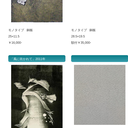
モノタイプ 銅板
モノタイプ 銅板
25×11.5
28.5×19.5
￥16,000-
額付￥35,000-
「風に吹かれて」2011年