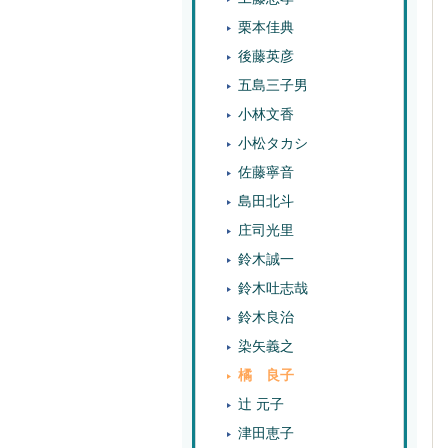
栗本佳典
後藤英彦
五島三子男
小林文香
小松タカシ
佐藤寧音
島田北斗
庄司光里
鈴木誠一
鈴木吐志哉
鈴木良治
染矢義之
橘 良子
辻 元子
津田恵子