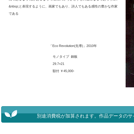
&nbsp;と表現するように、画家でもあり、詩人でもある感性の豊かな作家
である
「Eco Revolution(先導)」2010年
モノタイプ 銅板
29.7×21
額付 ￥45,000-
別途消費税が加算されます。
作品データのサ