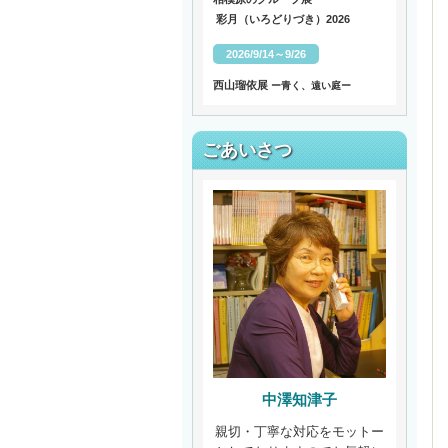
彩月（いろどりづき）2026
2026/9/14～9/26
西山瑠依展
ー青く、遠い庭ー
ごあいさつ
中澤知津子
親切・丁寧な対応をモットー