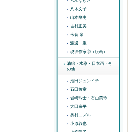
八木なぎさ
八木文子
山本剛史
吉村正美
米倉 泉
渡辺一重
現役作家②（版画）
油絵・水彩・日本画・そ
の他
池田ジュンイチ
石田象童
岩崎玲士・石山美玲
太田宗平
奥村ユズル
小原義也