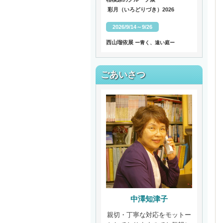
彩月（いろどりづき）2026
2026/9/14～9/26
西山瑠依展
ー青く、遠い庭ー
ごあいさつ
中澤知津子
親切・丁寧な対応をモットー