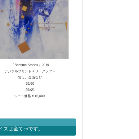
「Bedtime Stories」2019
デジタルプリント＋リトグラフ＋
雲母、金箔など
32/60
29×21
シート価格￥16,000‐
イズは全て㎝です。