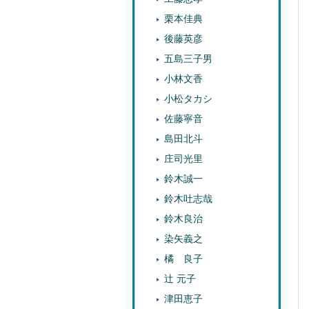
栗本佳典
後藤英彦
五島三子男
小林文香
小松タカシ
佐藤寧音
島田北斗
庄司光里
鈴木誠一
鈴木吐志哉
鈴木良治
染矢義之
橘 良子
辻 元子
津田恵子