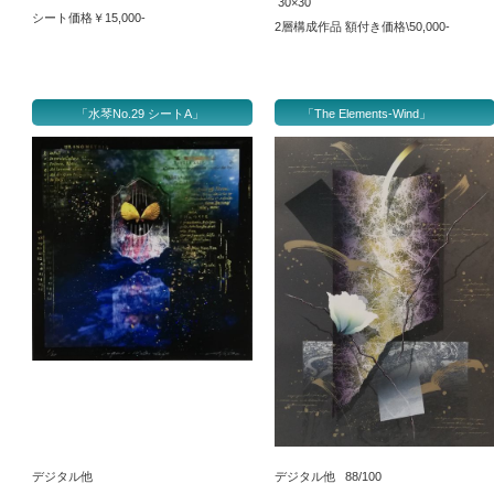
30×30
シート価格￥15,000-
2層構成作品 額付き価格\50,000-
「水琴No.29 シートA」
「The Elements-Wind」
デジタル他
デジタル他 88/100