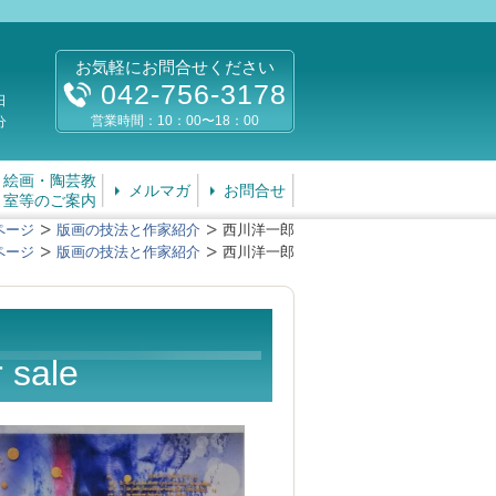
お気軽にお問合せください
042-756-3178
日
営業時間：10：00〜18：00
分
絵画・陶芸教
メルマガ
お問合せ
室等のご案内
ページ
版画の技法と作家紹介
西川洋一郎
ページ
版画の技法と作家紹介
西川洋一郎
 sale