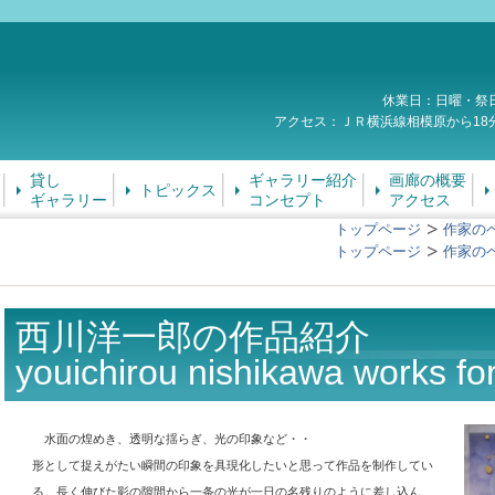
休業日：日曜・祭
アクセス：ＪＲ横浜線相模原から18
貸し
ギャラリー紹介
画廊の概要
トピックス
ギャラリー
コンセプト
アクセス
トップページ
作家の
トップページ
作家の
西川洋一郎の作品紹介
youichirou nishikawa works for
水面の煌めき、透明な揺らぎ、光の印象など・・
形として捉えがたい瞬間の印象を具現化したいと思って作品を制作してい
る。長く伸びた影の隙間から一条の光が一日の名残りのように差し込ん