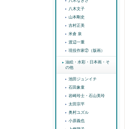
八木なぎさ
八木文子
山本剛史
吉村正美
米倉 泉
渡辺一重
現役作家②（版画）
油絵・水彩・日本画・そ
の他
池田ジュンイチ
石田象童
岩崎玲士・石山美玲
太田宗平
奥村ユズル
小原義也