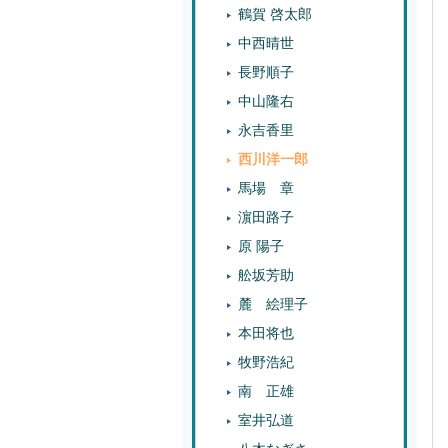
鶴賀 啓太郎
中西晴世
長野順子
中山隆右
永吉香里
西川洋一郎
馬場 章
濵田路子
原 陽子
舩坂芳助
麓 絵理子
本田将也
牧野浩紀
南 正雄
室井弘道