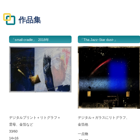
作品集
「small cradle」 2018年
「Tha Jazz-Star dust-」
デジタルプリント＋リトグラフ＋
デジタル＋ガラスにリトグラフ、
雲母、金箔など
金箔
他
33/60
一点物
14×16