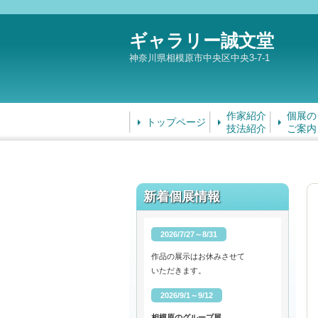
ギャラリー誠文堂
神奈川県相模原市中央区中央3-7-1
作家紹介
個展の
トップページ
技法紹介
ご案内
新着個展情報
2026/7/27～8/31
作品の展示はお休みさせて
いただきます。
2026/9/1～9/12
相模原のグループ展