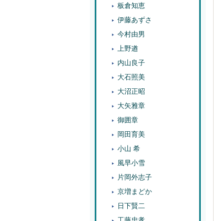
板倉知恵
伊藤あずさ
今村由男
上野遒
内山良子
大石照美
大沼正昭
大矢雅章
御囲章
岡田育美
小山 希
風早小雪
片岡外志子
京増まどか
日下賢二
工藤忠孝