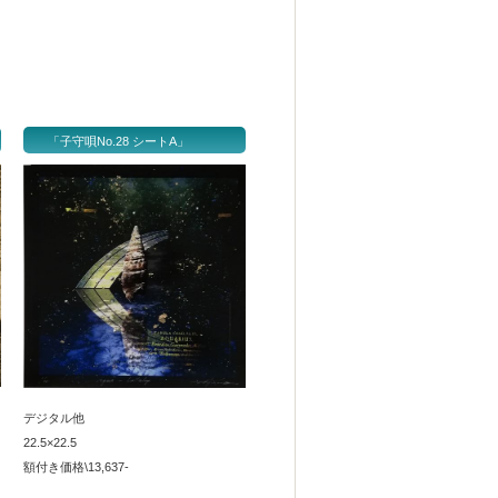
「子守唄No.28 シートA」
デジタル他
22.5×22.5
額付き価格\13,637-