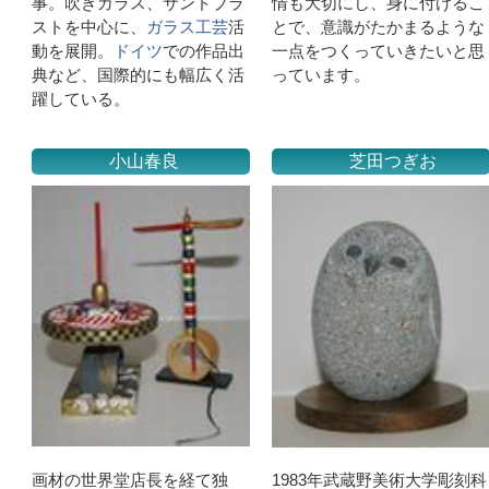
事。吹きガラス、サンドブラ
情も大切にし、身に付けるこ
ストを中心に、
ガラス工芸
活
とで、意識がたかまるような
動を展開。
ドイツ
での作品出
一点をつくっていきたいと思
典など、国際的にも幅広く活
っています。
躍している。
小山春良
芝田つぎお
画材の世界堂店長を経て独
1983年武蔵野美術大学彫刻科