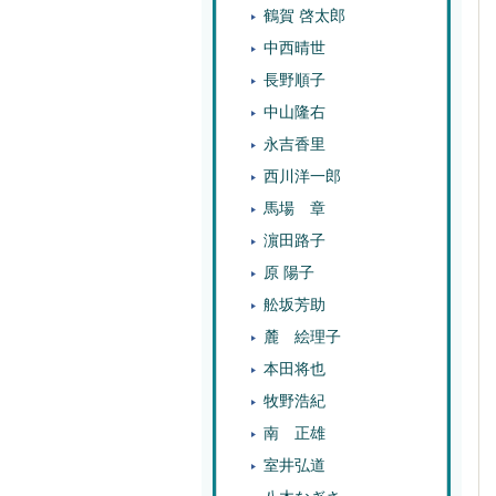
鶴賀 啓太郎
中西晴世
長野順子
中山隆右
永吉香里
西川洋一郎
馬場 章
濵田路子
原 陽子
舩坂芳助
麓 絵理子
本田将也
牧野浩紀
南 正雄
室井弘道