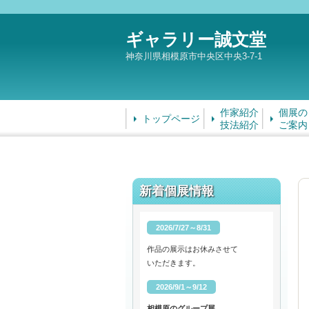
ギャラリー誠文堂
神奈川県相模原市中央区中央3-7-1
作家紹介
個展の
トップページ
技法紹介
ご案内
新着個展情報
2026/7/27～8/31
作品の展示はお休みさせて
いただきます。
2026/9/1～9/12
相模原のグループ展