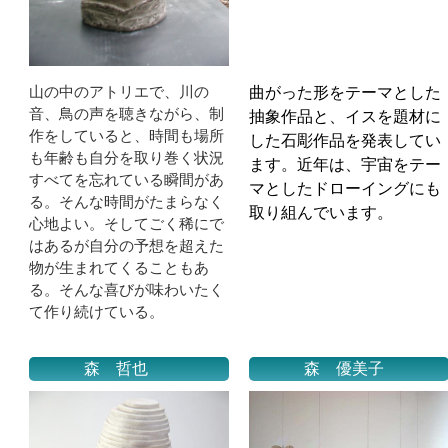
山の中のアトリエで、川の
曲がった形をテーマとした
音、鳥の声を聴きながら、制
抽象作品と、イスを題材に
作をしていると、時間も場所
した石彫作品を発表してい
も年齢も自分を取り巻く状況
ます。近年は、宇宙をテー
すべてを忘れている瞬間があ
マとしたドローイングにも
る。そんな時間がたまらなく
取り組んでいます。
心地よい。そしてごく稀にで
はあるが自分の予想を超えた
物が生まれてくることもあ
る。そんな喜びが味わいたく
て作り続けている。
森 哲也
森 優美子