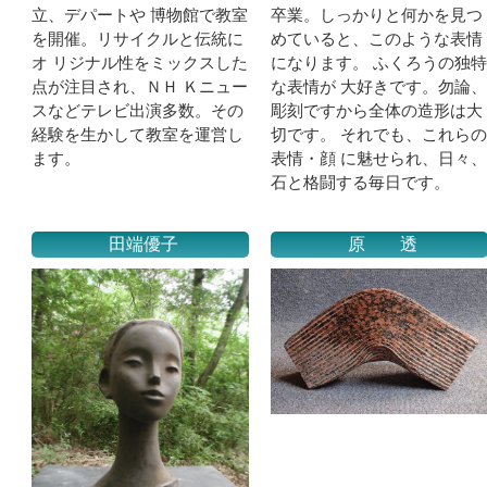
立、デパートや 博物館で教室
卒業。
しっかりと何かを見つ
を開催。リサイクルと伝統に
めていると、このような表情
オ リジナル性をミックスした
になります。 ふくろうの独特
点が注目され、ＮＨ Ｋニュー
な表情が 大好きです。勿論、
スなどテレビ出演多数。その
彫刻ですから全体の造形は大
経験を生かして教室を運営し
切です。 それでも、これらの
ます。
表情・顔 に魅せられ、日々、
石と格闘する毎日です。
田端優子
原 透