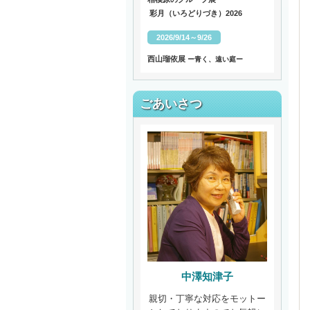
彩月（いろどりづき）2026
2026/9/14～9/26
西山瑠依展
ー青く、遠い庭ー
ごあいさつ
中澤知津子
親切・丁寧な対応をモットー