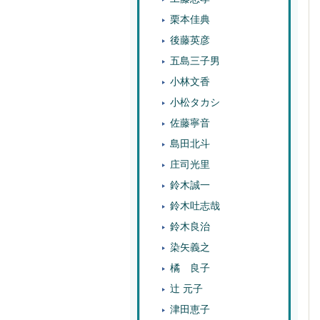
栗本佳典
後藤英彦
五島三子男
小林文香
小松タカシ
佐藤寧音
島田北斗
庄司光里
鈴木誠一
鈴木吐志哉
鈴木良治
染矢義之
橘 良子
辻 元子
津田恵子