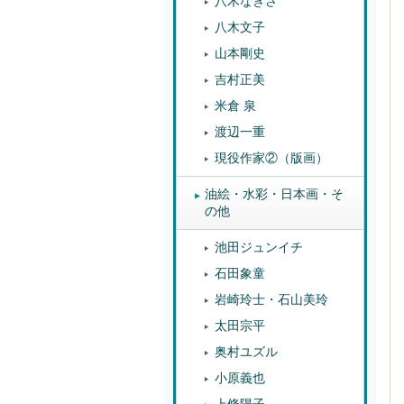
八木なぎさ
八木文子
山本剛史
吉村正美
米倉 泉
渡辺一重
現役作家②（版画）
油絵・水彩・日本画・そ
の他
池田ジュンイチ
石田象童
岩崎玲士・石山美玲
太田宗平
奥村ユズル
小原義也