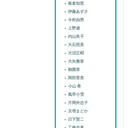
板倉知恵
伊藤あずさ
今村由男
上野遒
内山良子
大石照美
大沼正昭
大矢雅章
御囲章
岡田育美
小山 希
風早小雪
片岡外志子
京増まどか
日下賢二
工藤忠孝