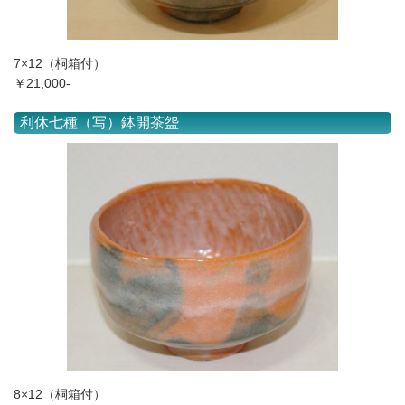
7×12（桐箱付）
￥21,000-
利休七種（写）鉢開茶盌
8×12（桐箱付）