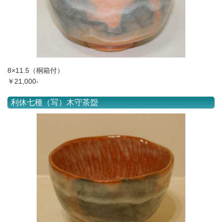
8×11.5（桐箱付）
￥21,000-
利休七種（写）木守茶盌