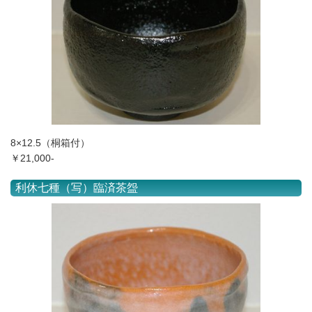
8×12.5（桐箱付）
￥21,000-
利休七種（写）臨済茶盌