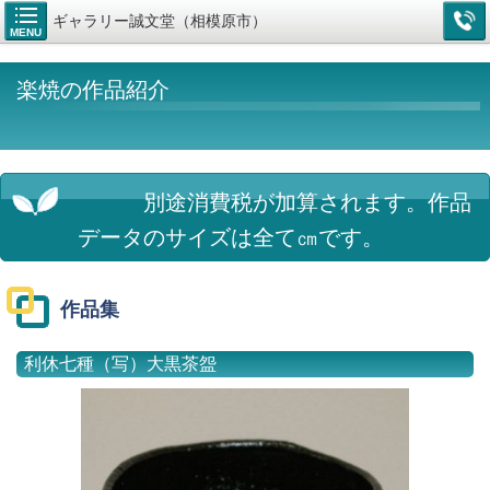
ギャラリー誠文堂（相模原市）
MENU
楽焼の作品紹介
別途消費税が加算されます。
作品
データのサイズは全て㎝です。
作品集
利休七種（写）大黒茶盌