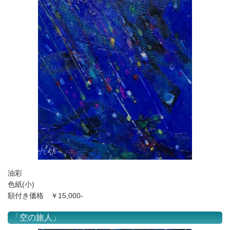
油彩
色紙(小)
額付き価格 ￥15,000-
「空の旅人」