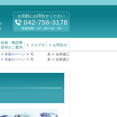
お気軽にお問合せください
042-756-3178
日
営業時間：10：00〜18：00
分
絵画・陶芸教
メルマガ
お問合せ
室等のご案内
作家のページ
写 真
白井源三
作家のページ
写 真
白井源三