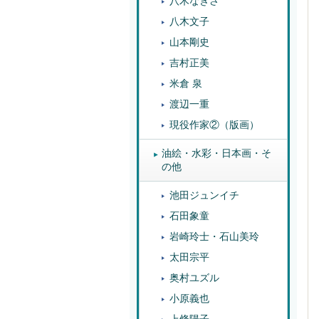
八木なぎさ
八木文子
山本剛史
吉村正美
米倉 泉
渡辺一重
現役作家②（版画）
油絵・水彩・日本画・そ
の他
池田ジュンイチ
石田象童
岩崎玲士・石山美玲
太田宗平
奥村ユズル
小原義也