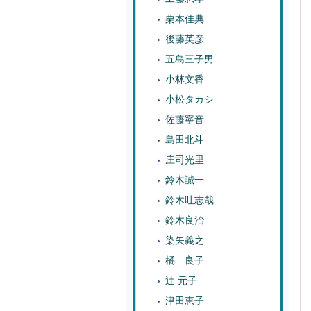
栗本佳典
後藤英彦
五島三子男
小林文香
小松タカシ
佐藤寧音
島田北斗
庄司光里
鈴木誠一
鈴木吐志哉
鈴木良治
染矢義之
橘 良子
辻 元子
津田恵子