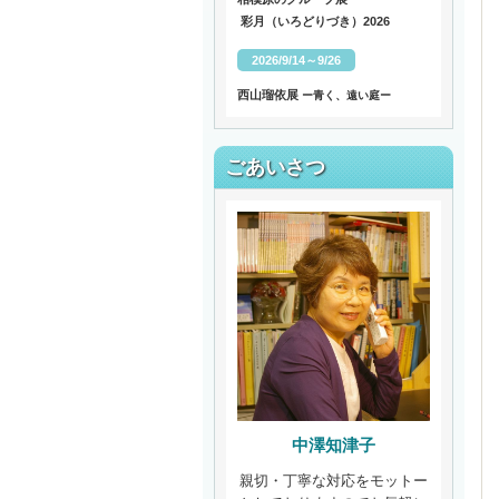
彩月（いろどりづき）2026
2026/9/14～9/26
西山瑠依展
ー青く、遠い庭ー
ごあいさつ
中澤知津子
親切・丁寧な対応をモットー