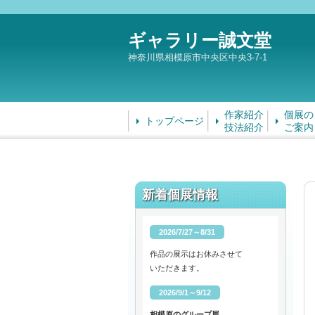
ギャラリー誠文堂
神奈川県相模原市中央区中央3-7-1
作家紹介
個展の
トップページ
技法紹介
ご案内
新着個展情報
2026/7/27～8/31
作品の展示はお休みさせて
いただきます。
2026/9/1～9/12
相模原のグループ展