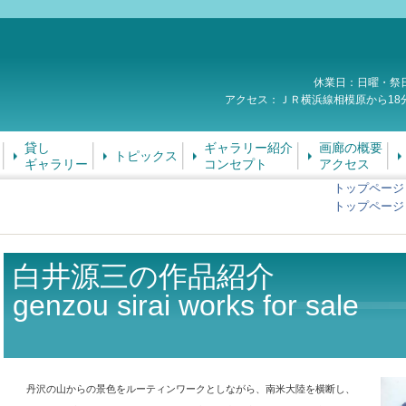
休業日：日曜・祭
アクセス：ＪＲ横浜線相模原から18
貸し
ギャラリー紹介
画廊の概要
トピックス
ギャラリー
コンセプト
アクセス
トップページ
トップページ
白井源三の作品紹介
genzou sirai works for sale
丹沢の山からの景色をルーティンワークとしながら、南米大陸を横断し、