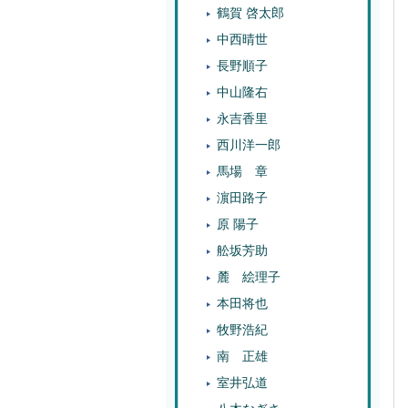
鶴賀 啓太郎
中西晴世
長野順子
中山隆右
永吉香里
西川洋一郎
馬場 章
濵田路子
原 陽子
舩坂芳助
麓 絵理子
本田将也
牧野浩紀
南 正雄
室井弘道