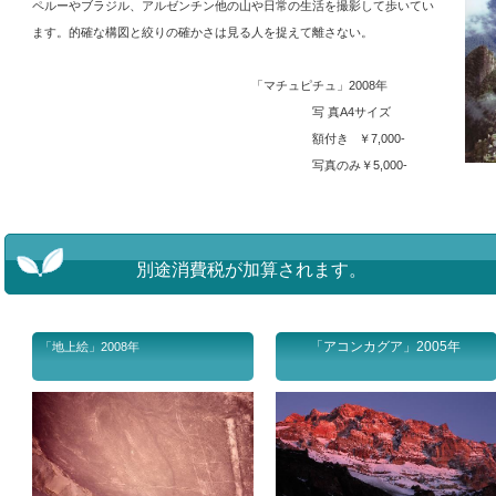
ペルーやブラジル、アルゼンチン他の山や日常の生活を撮影して歩いてい
ます。的確な構図と絞りの確かさは見る人を捉えて離さない。
「マチュピチュ」2008年
写 真A4サイズ
額付き ￥7,000-
写真のみ￥5,000-
別途消費税が加算されます。
「アコンカグア」2005年
「地上絵」2008年