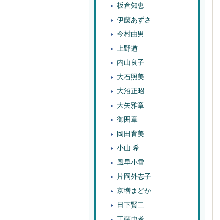
板倉知恵
伊藤あずさ
今村由男
上野遒
内山良子
大石照美
大沼正昭
大矢雅章
御囲章
岡田育美
小山 希
風早小雪
片岡外志子
京増まどか
日下賢二
工藤忠孝