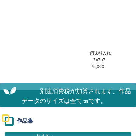
調味料入れ
7×7×7
\5,000-
別途消費税が加算されます。
作品
データのサイズは全て㎝です。
作品集
「花入れ」