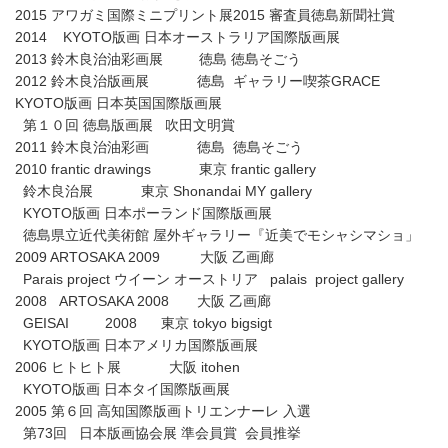
2015 アワガミ国際ミニプリント展2015 審査員徳島新聞社賞
2014 KYOTO版画 日本オーストラリア国際版画展
2013 鈴木良治油彩画展 徳島 徳島そごう
2012 鈴木良治版画展 徳島 ギャラリー喫茶GRACE
KYOTO版画 日本英国国際版画展
第１０回 徳島版画展 吹田文明賞
2011 鈴木良治油彩画 徳島 徳島そごう
2010 frantic drawings 東京 frantic gallery
鈴木良治展 東京 Shonandai MY gallery
KYOTO版画 日本ポーランド国際版画展
徳島県立近代美術館 屋外ギャラリー『近美でモシャシマショ」
2009 ARTOSAKA 2009 大阪 乙画廊
Parais project ウイーン オーストリア palais project gallery
2008 ARTOSAKA 2008 大阪 乙画廊
GEISAI 2008 東京 tokyo bigsigt
KYOTO版画 日本アメリカ国際版画展
2006 ヒトヒト展 大阪 itohen
KYOTO版画 日本タイ国際版画展
2005 第６回 高知国際版画トリエンナーレ 入選
第73回 日本版画協会展 準会員賞 会員推挙