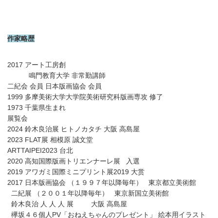
作家略歴
2017 アート工房創
鳴門教育大学 非常勤講師
二紀会 会員 日本版画協会 会員
1999 多摩美術大学大学院美術研究科版画専攻 修了
1973 千葉県生まれ
展覧会
2024 鈴木良治展 ヒトノカタチ 大阪 高島屋
2023 FLAT展 相模原 誠文堂
ARTTAIPEI2023 台北
2020 高知国際版画トリエンナーレ展 入選
2019 アワガミ国際ミニプリント展2019 大赏
2017 日本版画協会 （１９９７年以降毎年） 東京都立美術館
二紀展 （２００１年以降毎年） 東京新国立美術館
鈴木良治 人 人 人 展 大阪 高島屋
欅坂４６個人PV「おねえちゃんのプレゼント」 絵本用イラスト