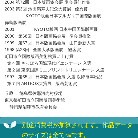
2004 第72回 日本版画協会展 準会員佳作賞
2003 第3回 池田満寿夫記念大賞展 優秀賞
KYOTO版画日本ブルガリア国際版画展
徳島版画展
2001 KYOTO版画 日本中国国際版画展
2000 第68回 日本版画協会展 準会員推挙
1999 第67回 日本版画協会展 山口源新人賞
1998 第23回 全国大学版画展 観客賞
町田市立国際版画美術館買い上げ賞
第４回 さっぽろ国際現代ビエンナーレ 入選
第２回 東京国際ミニプリントトリエンナーレ 入選
1997 第65回 日本版画協会展 入選 以降毎年出品
第７回 ARTBOX大賞展 版画芸術賞
収蔵 徳島県佐那河内村役場
東京都町田市立国際版画美術館
静岡県沼津市教育委員会
別途消費税が加算されます。
作品データ
のサイズは全て㎝です。