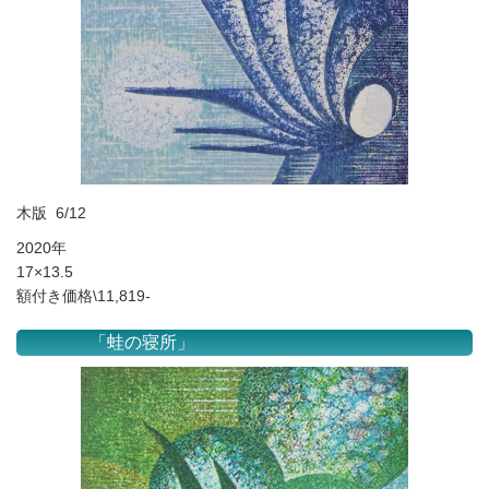
木版 6/12
2020年
17×13.5
額付き価格\11,819-
「蛙の寝所」