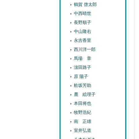
鶴賀 啓太郎
中西晴世
長野順子
中山隆右
永吉香里
西川洋一郎
馬場 章
濵田路子
原 陽子
舩坂芳助
麓 絵理子
本田将也
牧野浩紀
南 正雄
室井弘道