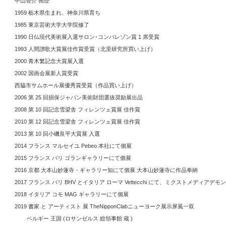
中山智介 画歴
1959 栃木県生まれ、神奈川県育ち
1985 東京芸術大学大学院修了
1990 日仏現代美術展入選サロン･コンパレゾン賞 1 席受賞
1993 人間讃歌大賞展佳作賞受賞（北里研究所買い上げ）
2000 青木繁記念大賞展入選
2002 国画会展新人賞受賞
西脇市サムホール展優秀賞受賞（作品買い上げ）
2006 第 25 回損保ジャパン美術財団選抜奨励展出品
2008 第 10 回記念雪梁舎 フィレンツェ賞展 佳作賞
2010 第 12 回記念雪梁舎 フィレンツェ賞展 佳作賞
2013 第 10 回小磯良平大賞展 入選
2014 フランス マルセイユ Pebeo 本社にて個展
2015 フランス パリ ゴランギャラリーにて個展
2016 京都 大本山妙蓮寺・ギャラリー知にて個展 大本山妙蓮寺に作品奉納
2017 フランス パリ BHV とイタリア ローマ Vettecchi にて、ミクストメディア
2018 イタリア コモ MAG ギャラリーにて個展
2019 書家 と アーティスト 展 TheNipponClabニューヨーク展示屏風一双
ベルギー 王国 (ロサンゼルス 総領事館 蔵 )