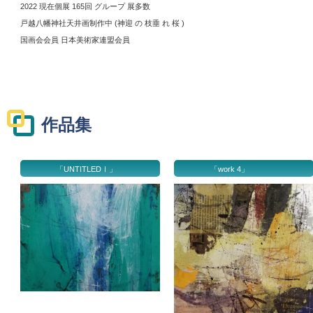
2022 現在個展 165回 グループ 展多数
戸越八幡神社天井画制作中 (神迎 の 枝垂 れ 桜 )
国画会会員 日本美術家連盟会員
作品集
「UNTITLEDⅠ」
「work 4」