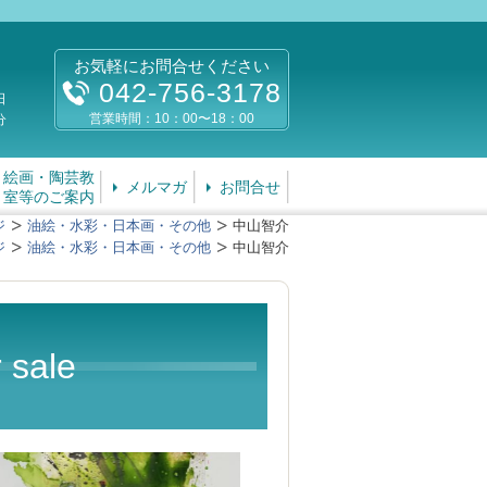
お気軽にお問合せください
042-756-3178
日
営業時間：10：00〜18：00
分
絵画・陶芸教
メルマガ
お問合せ
室等のご案内
ジ
油絵・水彩・日本画・その他
中山智介
ジ
油絵・水彩・日本画・その他
中山智介
 sale