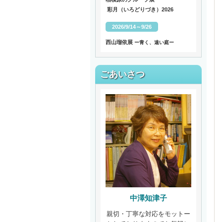
彩月（いろどりづき）2026
2026/9/14～9/26
西山瑠依展
ー青く、遠い庭ー
ごあいさつ
中澤知津子
親切・丁寧な対応をモットー