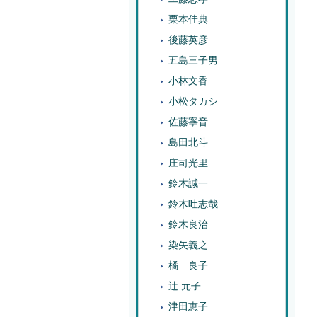
栗本佳典
後藤英彦
五島三子男
小林文香
小松タカシ
佐藤寧音
島田北斗
庄司光里
鈴木誠一
鈴木吐志哉
鈴木良治
染矢義之
橘 良子
辻 元子
津田恵子