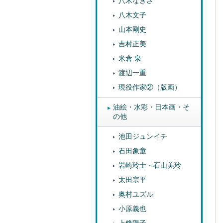
八木なぎさ
八木文子
山本剛史
吉村正美
米倉 泉
渡辺一重
現役作家②（版画）
油絵・水彩・日本画・そ
の他
池田ジュンイチ
石田象童
岩崎玲士・石山美玲
太田宗平
奥村ユズル
小原義也