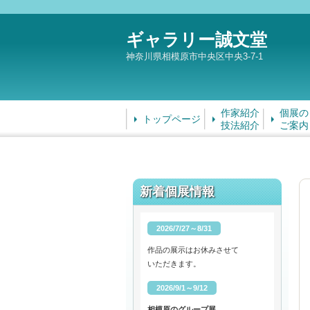
ギャラリー誠文堂
神奈川県相模原市中央区中央3-7-1
作家紹介
個展の
トップページ
技法紹介
ご案内
新着個展情報
2026/7/27～8/31
作品の展示はお休みさせて
いただきます。
2026/9/1～9/12
相模原のグループ展