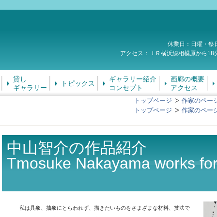
休業日：日曜・祭
アクセス：ＪＲ横浜線相模原から18
貸し
ギャラリー紹介
画廊の概要
トピックス
ギャラリー
コンセプト
アクセス
トップページ
作家のペー
トップページ
作家のペー
中山智介の作品紹介
Tmosuke Nakayama works for
私は具象、抽象にとらわれず、描きたいものをさまざまな材料、技法で