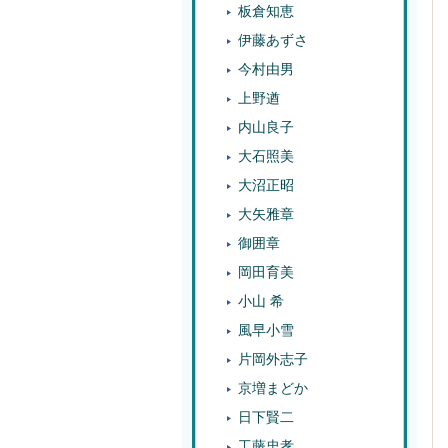
板倉知恵
伊藤あずさ
今村由男
上野遒
内山良子
大石照美
大沼正昭
大矢雅章
御囲章
岡田育美
小山 希
風早小雪
片岡外志子
京増まどか
日下賢二
工藤忠孝